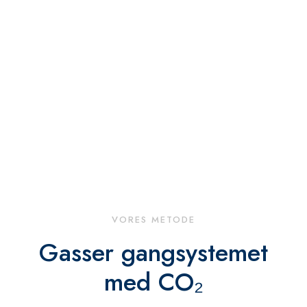
Sådan fjerner vi
Muldvarpe
VORES METODE
Gasser gangsystemet
med CO₂