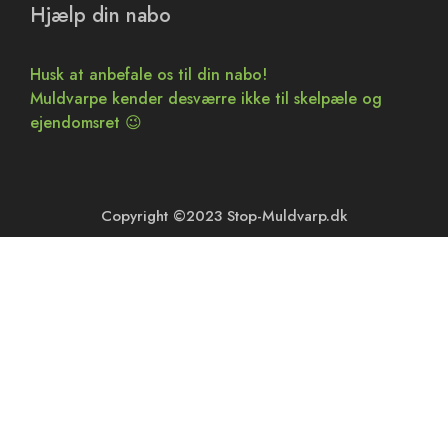
Hjælp din nabo
Husk at anbefale os til din nabo!
Muldvarpe kender desværre ikke til skelpæle og
ejendomsret 😉
Copyright ©2023 Stop-Muldvarp.dk