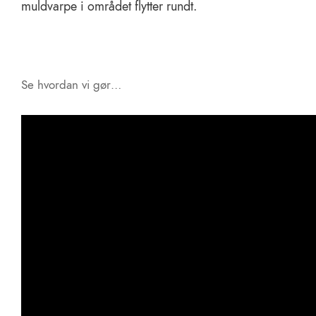
muldvarpe i området flytter rundt.
Se hvordan vi gør…